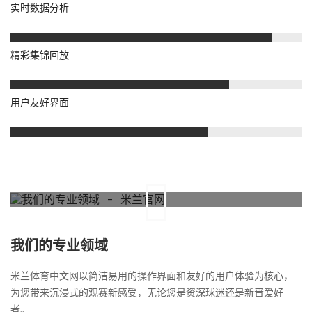
实时数据分析
90%
精彩集锦回放
75%
用户友好界面
68%
我们的专业领域
米兰体育中文网以简洁易用的操作界面和友好的用户体验为核心，
为您带来沉浸式的观赛新感受，无论您是资深球迷还是新晋爱好
者。