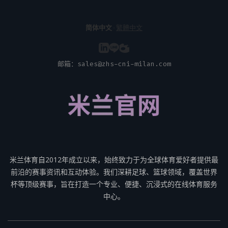
简体中文
·
繁體中文
邮箱：
sales@zhs-cni-milan.com
米兰体育自2012年成立以来，始终致力于为全球体育爱好者提供最
前沿的赛事资讯和互动体验。我们深耕足球、篮球领域，覆盖世界
杯等顶级赛事，旨在打造一个专业、便捷、沉浸式的在线体育服务
中心。